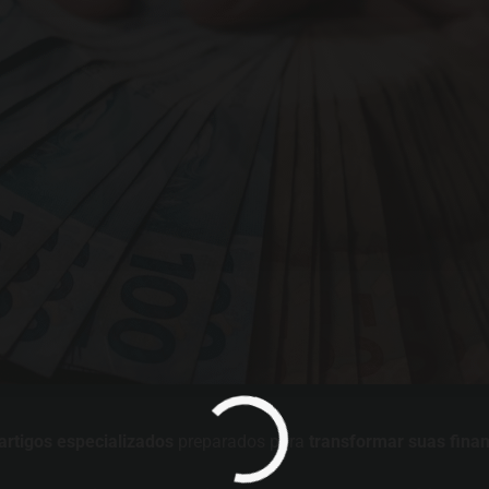
artigos especializados
preparados para
transformar suas fina