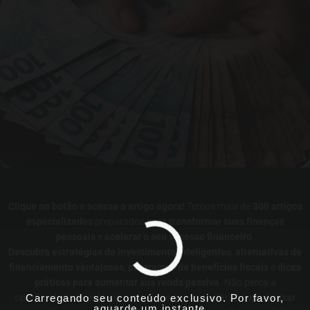
Clique no botão e acesse o artigo agora!
Temos mais de
300 artigos
especializados
preparados para
transformar suas finanças
pessoais
e
acelerar o seu sucesso financeiro
.
Descubra estratégias de investimento inteligentes
,
alternativas de
financiamento vantajosas
,
programas de benefícios fiscais
e
dicas
práticas para aumentar sua renda passiva
. Não perca a
Carregando seu conteúdo exclusivo. Por favor,
oportunidade de explorar conteúdos que te ajudarão a
maximizar
aguarde um instante...