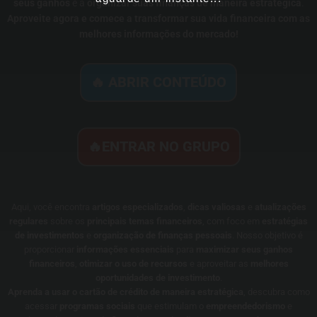
seus ganhos
e a
organizar suas finanças de maneira estratégica
.
Aproveite agora e comece a transformar sua vida financeira com as
melhores informações do mercado!
🔥 ABRIR CONTEÚDO
🔥ENTRAR NO GRUPO
Aqui, você encontra
artigos especializados
,
dicas valiosas
e
atualizações
regulares
sobre os
principais temas financeiros
, com foco em
estratégias
de investimentos
e
organização de finanças pessoais
. Nosso objetivo é
proporcionar
informações essenciais
para
maximizar seus ganhos
financeiros
,
otimizar o uso de recursos
e aproveitar as
melhores
oportunidades de investimento
.
Aprenda a usar o cartão de crédito de maneira estratégica
, descubra como
acessar
programas sociais
que estimulam o
empreendedorismo
e