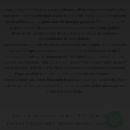
Aqui, você encontra
artigos especializados
,
dicas valiosas
e
atualizações
regulares
sobre os
principais temas financeiros
, com foco em
estratégias
de investimentos
e
organização de finanças pessoais
. Nosso objetivo é
proporcionar
informações essenciais
para
maximizar seus ganhos
financeiros
,
otimizar o uso de recursos
e aproveitar as
melhores
oportunidades de investimento
.
Aprenda a usar o cartão de crédito de maneira estratégica
, descubra como
acessar
programas sociais
que estimulam o
empreendedorismo
e
conheça alternativas de
financiamento inteligente
para transformar seus
projetos em realidade. Aqui, você encontrará formas comprovadas de
gerar
renda passiva
,
reduzir custos fixos
e
acelerar o crescimento patrimonial
.
Fique por dentro
e aproveite todo o conteúdo que preparamos
especialmente para você.
Educação financeira
e
planejamento estratégico
são os pilares do seu sucesso! E o melhor:
estamos juntos nessa jornada
rumo à prosperidade
.
Todos os direitos reservados 2022 | Universotech
Política Privacidade
|
Termos de Uso
|
Sobre Nós
|