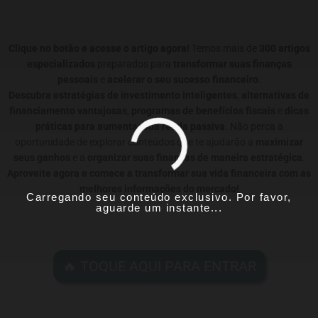
Clique no botão e acesse o artigo agora!
Temos mais de
300 artigos
especializados
preparados para
transformar suas finanças
pessoais
e
acelerar o seu sucesso financeiro
.
Descubra estratégias de investimento inteligentes
,
alternativas de
financiamento vantajosas
,
programas de benefícios fiscais
e
dicas
práticas para aumentar sua renda passiva
. Não perca a
oportunidade de explorar conteúdos que te ajudarão a
maximizar
seus ganhos
e a
organizar suas finanças de maneira estratégica
.
Aproveite agora e comece a transformar sua vida financeira com as
melhores informações do mercado!
Carregando seu conteúdo exclusivo. Por favor,
aguarde um instante...
🔥 TOQUE AQUI PARA ENTRAR