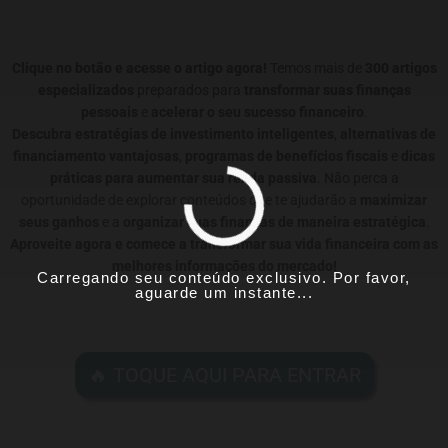
Clique no botão e acesse o artigo agora!
Temos mais de
300 artigos
especializados
preparados para
transformar suas finanças
pessoais
e
acelerar o seu sucesso financeiro
.
Descubra estratégias de investimento inteligentes
,
alternativas de
financiamento vantajosas
,
programas de benefícios fiscais
e
dicas
práticas para aumentar sua renda passiva
. Não perca a
oportunidade de explorar conteúdos que te ajudarão a
maximizar
seus ganhos
e a
organizar suas finanças de maneira estratégica
.
Aproveite agora e comece a transformar sua vida financeira com as
melhores informações do mercado!
Carregando seu conteúdo exclusivo. Por favor,
aguarde um instante...
🔥 TOQUE AQUI PARA ENTRAR