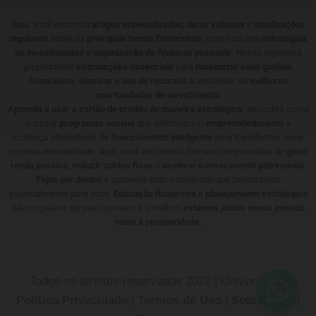
Aqui, você encontra
artigos especializados
,
dicas valiosas
e
atualizações
regulares
sobre os
principais temas financeiros
, com foco em
estratégias
de investimentos
e
organização de finanças pessoais
. Nosso objetivo é
proporcionar
informações essenciais
para
maximizar seus ganhos
financeiros
,
otimizar o uso de recursos
e aproveitar as
melhores
oportunidades de investimento
.
Aprenda a usar o cartão de crédito de maneira estratégica
, descubra como
acessar
programas sociais
que estimulam o
empreendedorismo
e
conheça alternativas de
financiamento inteligente
para transformar seus
projetos em realidade. Aqui, você encontrará formas comprovadas de
gerar
renda passiva
,
reduzir custos fixos
e
acelerar o crescimento patrimonial
.
Fique por dentro
e aproveite todo o conteúdo que preparamos
especialmente para você.
Educação financeira
e
planejamento estratégico
são os pilares do seu sucesso! E o melhor:
estamos juntos nessa jornada
rumo à prosperidade
.
Todos os direitos reservados 2022 | Universotech
Política Privacidade
|
Termos de Uso
|
Sobre Nós
|