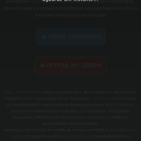
seus ganhos
e a
organizar suas finanças de maneira estratégica
.
Aproveite agora e comece a transformar sua vida financeira com as
melhores informações do mercado!
🔥 ABRIR CONTEÚDO
🔥ENTRAR NO GRUPO
Aqui, você encontra
artigos especializados
,
dicas valiosas
e
atualizações
regulares
sobre os
principais temas financeiros
, com foco em
estratégias
de investimentos
e
organização de finanças pessoais
. Nosso objetivo é
proporcionar
informações essenciais
para
maximizar seus ganhos
financeiros
,
otimizar o uso de recursos
e aproveitar as
melhores
oportunidades de investimento
.
Aprenda a usar o cartão de crédito de maneira estratégica
, descubra como
acessar
programas sociais
que estimulam o
empreendedorismo
e