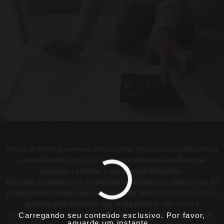
Clique no botão e acesse o artigo agora!
Temos mais de
300 artigos
especializados
preparados para
transformar suas finanças
pessoais
e
acelerar o seu sucesso financeiro
.
Descubra estratégias de investimento inteligentes
,
alternativas de
financiamento vantajosas
,
programas de benefícios fiscais
e
dicas
práticas para aumentar sua renda passiva
. Não perca a
Carregando seu conteúdo exclusivo. Por favor,
oportunidade de explorar conteúdos que te ajudarão a
maximizar
aguarde um instante...