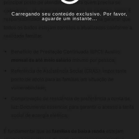
principal posto de atendimento para quem precisa se
cadastrar ou atualizar as informações no cadastro único. É
Carregando seu conteúdo exclusivo. Por favor,
aguarde um instante...
responsabilidade do responsável pela família garantir que
todos os dados estejam corretos e atualizados conforme a
realidade familiar.
Benefício de Prestação Continuada (BPC): Auxílio
mensal de até meio salário
mínimo por pessoa;
Referência de Assistência Social (CRAS): Importante
ponto de apoio para as famílias em situação de
vulnerabilidade;
Comprovação de residência de preferência a conta de
luz: Documento essencial para garantir o acesso à tarifa
social de energia elétrica;
É fundamental que as
famílias de baixa renda
estejam