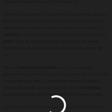
precisam recebam os auxílios necessários.
Por meio do cadastro único, as famílias podem ter acesso a
programas como o Bolsa Família, que oferece benefícios
mensais para auxiliar no sustento familiar. Além disso, o
cadúnico
é utilizado como referência para a concessão da
tarifa
social de energia elétrica, garantindo que essas
famílias tenham descontos especiais em suas contas de
luz.
Para se
inscrever no cadastro
único, é necessário
apresentar documentos como comprovante de residência e
comprovante de renda. É importante manter o cadastro
sempre atualizado, pois isso garante que os
benefícios
sejam concedidos de forma correta e sem complicações.
O Centro de Referência de Assistência Social (CRAS) é o