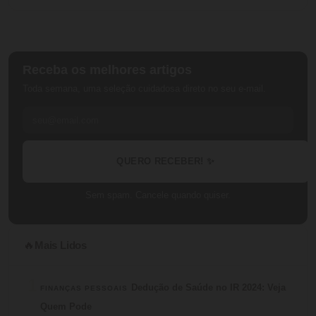
Receba os melhores artigos
Toda semana, uma seleção cuidadosa direto no seu e-mail.
QUERO RECEBER! ✨
Sem spam. Cancele quando quiser.
Mais Lidos
🔥
1
Dedução de Saúde no IR 2024: Veja
FINANÇAS PESSOAIS
Quem Pode