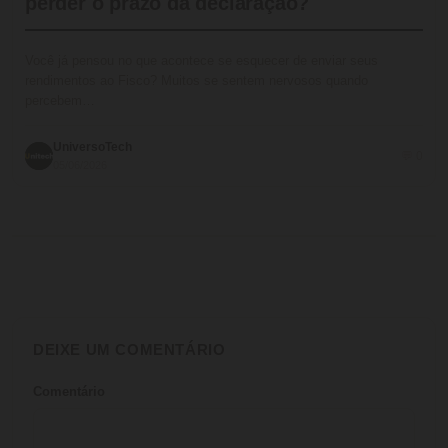
perder o prazo da declaração?
Você já pensou no que acontece se esquecer de enviar seus
rendimentos ao Fisco? Muitos se sentem nervosos quando
percebem…
UniversoTech
💬 0
05/06/2026
DEIXE UM COMENTÁRIO
Comentário