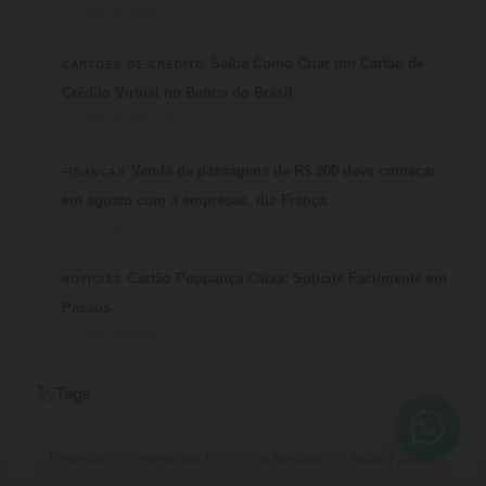
⏱ 4 min de leitura · 💬 3
2
Saiba Como Criar um Cartão de
CARTÕES DE CRÉDITO
Crédito Virtual no Banco do Brasil
⏱ 6 min de leitura · 💬 3
3
Venda de passagens de R$ 200 deve começar
FINANÇAS
em agosto com 3 empresas, diz França
⏱ 3 min de leitura · 💬 2
4
Cartão Poupança Caixa: Solicite Facilmente em
NOTICIAS
Passos
⏱ 9 min de leitura · 💬 2
Tags
🏷️
Finanças
imposto por Pix
Pix funciona
Bolsa Família