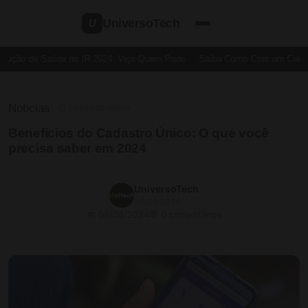
UniversoTech
U
ução de Saúde no IR 2024: Veja Quem Pode
Saiba Como Criar um Cartão d
Noticias
⏱ 14 min de leitura
Benefícios do Cadastro Único: O que você
precisa saber em 2024
UniversoTech
08/08/2024
📅 08/08/2024
💬 0 comentários