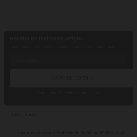
Receba os melhores artigos
Toda semana, uma seleção cuidadosa direto no seu e-mail.
QUERO RECEBER! ✨
Sem spam. Cancele quando quiser.
Mais Lidos
🔥
1
Dedução de Saúde no IR 2024: Veja
FINANÇAS PESSOAIS