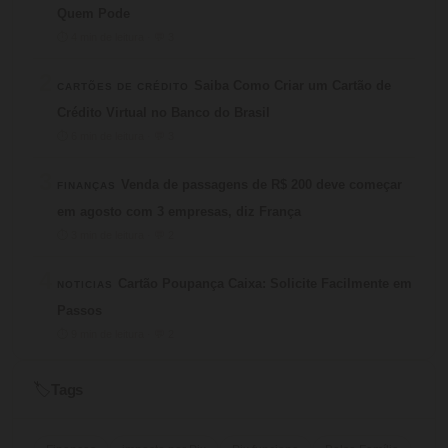
Quem Pode
⏱ 4 min de leitura · 💬 3
2
Saiba Como Criar um Cartão de
CARTÕES DE CRÉDITO
Crédito Virtual no Banco do Brasil
⏱ 6 min de leitura · 💬 3
3
Venda de passagens de R$ 200 deve começar
FINANÇAS
em agosto com 3 empresas, diz França
⏱ 3 min de leitura · 💬 2
4
Cartão Poupança Caixa: Solicite Facilmente em
NOTICIAS
Passos
⏱ 9 min de leitura · 💬 2
Tags
🏷️