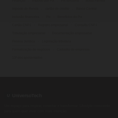
Finanças
imposto por Pix
Pix funciona
Bolsa Família
Imposto de Renda
cartão de crédito
Banco Central
inclusão financeira
Pix
Benefícios do Pix
Cartão CNPJ
Registro empresarial
Consulta CNPJ
Tributação empresarial
Documentação empresarial
Pessoa Jurídica
Legislação tributária
Formalização de negócios
Cadastro de empresas
13º dos aposentados
UniversoTech
U
Um espaço para inspirar, conectar e transformar. Lifestyle consciente
para quem quer viver com mais intenção.