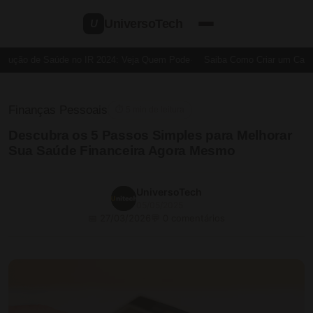
UniversoTech
U
dução de Saúde no IR 2024: Veja Quem Pode
Saiba Como Criar um Cartão 
Finanças Pessoais
⏱ 5 min de leitura
Descubra os 5 Passos Simples para Melhorar
Sua Saúde Financeira Agora Mesmo
UniversoTech
05/05/2025
📅 27/03/2026
💬 0 comentários