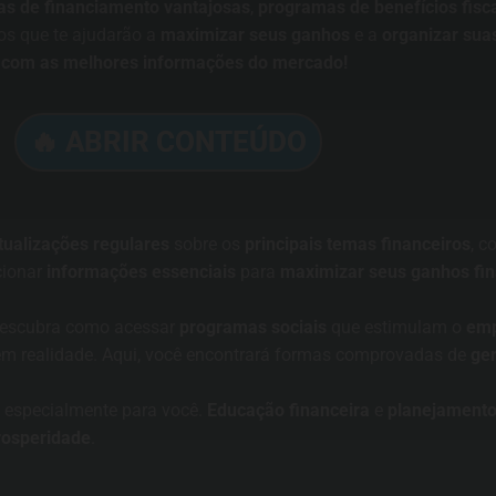
vas de financiamento vantajosas
,
programas de benefícios fisc
os que te ajudarão a
maximizar seus ganhos
e a
organizar sua
a com as melhores informações do mercado!
🔥 ABRIR CONTEÚDO
tualizações regulares
sobre os
principais temas financeiros
, 
cionar
informações essenciais
para
maximizar seus ganhos fin
descubra como acessar
programas sociais
que estimulam o
emp
em realidade. Aqui, você encontrará formas comprovadas de
ger
 especialmente para você.
Educação financeira
e
planejamento
rosperidade
.