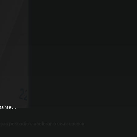
ante...
nças pessoais
e
acelerar o seu sucesso