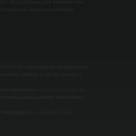
ais
e
dicas práticas para aumentar sua
s finanças de maneira estratégica
.
Entre para o nosso grupo do
WhatsApp!
com foco em
estratégias de investimentos
Preencha seus dados e falaremos agora!
anceiros
,
otimizar o uso de recursos
e
Seu nome
*
reendedorismo
e conheça alternativas
ar renda passiva
,
reduzir custos fixos
e
E-mail
(opcional)
 estratégico
são os pilares do seu
Seu WhatsApp
*