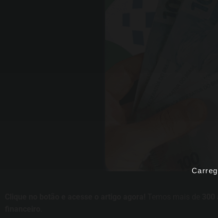
Carreg
Clique no botão e acesse o artigo agora!
Temos mais de
300 
financeiro
.