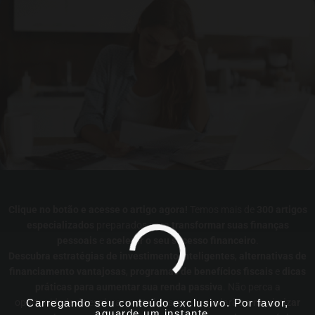
Clique no botão e acesse o artigo agora!
Temos mais de
300 artigos
especializados
preparados para
transformar suas finanças
pessoais
e
acelerar o seu sucesso financeiro
.
Descubra estratégias de investimento inteligentes
,
alternativas de
financiamento vantajosas
,
programas de benefícios fiscais
e
dicas
práticas para aumentar sua renda passiva
. Não perca a
Carregando seu conteúdo exclusivo. Por favor,
oportunidade de explorar conteúdos que te ajudarão a
maximizar
aguarde um instante...