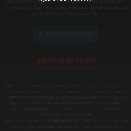
seus ganhos
e a
organizar suas finanças de maneira estratégica
.
Aproveite agora e comece a transformar sua vida financeira com as
melhores informações do mercado!
🔥 ABRIR CONTEÚDO
🔥ENTRAR NO GRUPO
Aqui, você encontra
artigos especializados
,
dicas valiosas
e
atualizações
regulares
sobre os
principais temas financeiros
, com foco em
estratégias
de investimentos
e
organização de finanças pessoais
. Nosso objetivo é
proporcionar
informações essenciais
para
maximizar seus ganhos
financeiros
,
otimizar o uso de recursos
e aproveitar as
melhores
oportunidades de investimento
.
Aprenda a usar o cartão de crédito de maneira estratégica
, descubra como
acessar
programas sociais
que estimulam o
empreendedorismo
e