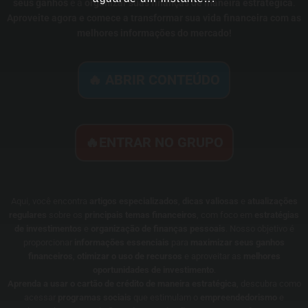
seus ganhos
e a
organizar suas finanças de maneira estratégica
.
Aproveite agora e comece a transformar sua vida financeira com as
melhores informações do mercado!
🔥 ABRIR CONTEÚDO
🔥ENTRAR NO GRUPO
Aqui, você encontra
artigos especializados
,
dicas valiosas
e
atualizações
regulares
sobre os
principais temas financeiros
, com foco em
estratégias
de investimentos
e
organização de finanças pessoais
. Nosso objetivo é
proporcionar
informações essenciais
para
maximizar seus ganhos
financeiros
,
otimizar o uso de recursos
e aproveitar as
melhores
oportunidades de investimento
.
Aprenda a usar o cartão de crédito de maneira estratégica
, descubra como
acessar
programas sociais
que estimulam o
empreendedorismo
e