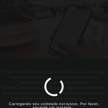
Clique no botão e acesse o artigo agora!
Temos mais de
300 artigos
especializados
preparados para
transformar suas finanças
pessoais
e
acelerar o seu sucesso financeiro
.
Descubra estratégias de investimento inteligentes
,
alternativas de
financiamento vantajosas
,
programas de benefícios fiscais
e
dicas
práticas para aumentar sua renda passiva
. Não perca a
Carregando seu conteúdo exclusivo. Por favor,
oportunidade de explorar conteúdos que te ajudarão a
maximizar
aguarde um instante...