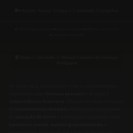
🔑
Acesse Nosso Grupo e Conteúdo Exclusivo
+300 artigos gratuitos
Dados protegidos
Milhares de leitores
Conteúdo verificado
📘 Rumo à Liberdade: O Manual Completo das Finanças
Inteligentes
No nosso blog, você encontra tudo o que precisa para
transformar suas
finanças pessoais
e alcançar a
independência financeira
. Oferecemos dicas exclusivas
de
investimentos rentáveis
, estratégias comprovadas
de
alocação de ativos
e informações essenciais sobre
benefícios sociais
,
auxílios governamentais
e
oportunidades financeiras que a maioria das pessoas