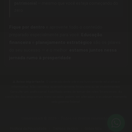
patrimonial
— mesmo que você esteja começando do
zero.
Fique por dentro
e aproveite todo o conteúdo
preparado especialmente para você.
Educação
financeira
e
planejamento estratégico
são os pilares
do seu sucesso — e o melhor:
estamos juntos nessa
jornada rumo à prosperidade
.
⚠️ Aviso importante:
O conteúdo deste site é exclusivamente educativo e
informativo. Não constitui aconselhamento financeiro ou de investimentos.
Consulte um profissional habilitado antes de tomar decisões financeiras. As
condições dos programas mencionados podem ser alteradas a qualquer momento
pelo governo federal.
Universotech © 2025 – Todos os direitos reservados.
Política de Privacidade
Termos de Uso
Sobre Nós
Contato