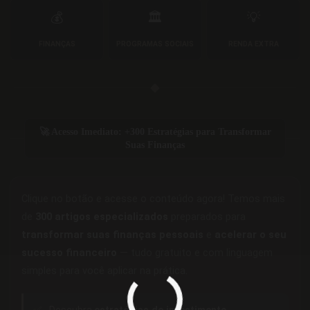
💰
🏛️
💡
FINANÇAS
PROGRAMAS SOCIAIS
RENDA EXTRA
◆
🚀 Acesso Imediato: +300 Estratégias para Transformar
Suas Finanças
Clique no botão e acesse o conteúdo agora! Temos mais
de
300 artigos especializados
preparados para
transformar suas finanças pessoais
e
acelerar o seu
sucesso financeiro
— tudo gratuito e com linguagem
simples para você aplicar na prática.