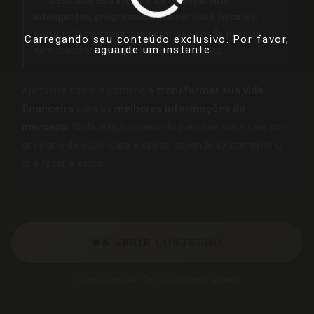
✅
Descubra
estratégias de investimento
inteligentes
,
programas de benefícios fiscais
e
dicas práticas para aumentar sua renda passiva
—
Carregando seu conteúdo exclusivo. Por favor,
aguarde um instante...
sem precisar ser especialista no assunto.
Aproveite agora e comece a
transformar sua vida
financeira
com as
melhores informações do
mercado
. Cada artigo foi escrito para que você saia com
um plano de ação claro e direto, sabendo exatamente o
que fazer a seguir.
🔥 ABRIR CONTEÚDO
Acesso gratuito · Sem cadastro obrigatório