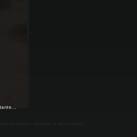
ante...
nças pessoais
e
acelerar o seu sucesso