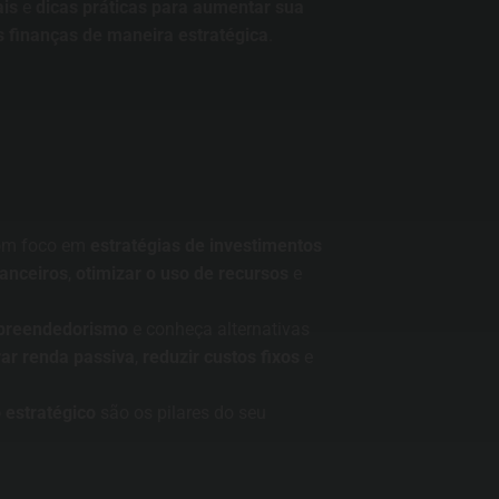
ais
e
dicas práticas para aumentar sua
s finanças de maneira estratégica
.
Entre para o nosso grupo do
WhatsApp!
com foco em
estratégias de investimentos
Preencha seus dados e falaremos agora!
anceiros
,
otimizar o uso de recursos
e
Seu nome
*
reendedorismo
e conheça alternativas
ar renda passiva
,
reduzir custos fixos
e
E-mail
(opcional)
 estratégico
são os pilares do seu
Seu WhatsApp
*