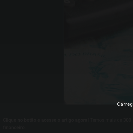
Carreg
Clique no botão e acesse o artigo agora!
Temos mais de
300 
financeiro
.