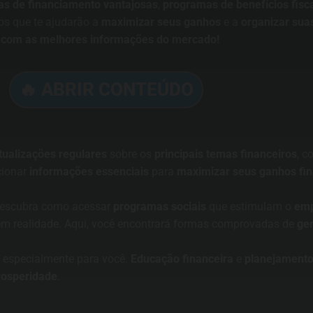
vas de financiamento vantajosas
,
programas de benefícios fisc
os que te ajudarão a
maximizar seus ganhos
e a
organizar sua
a com as melhores informações do mercado!
🔥 ABRIR CONTEÚDO
tualizações regulares
sobre os
principais temas financeiros
, 
cionar
informações essenciais
para
maximizar seus ganhos fin
descubra como acessar
programas sociais
que estimulam o
emp
em realidade. Aqui, você encontrará formas comprovadas de
ger
 especialmente para você.
Educação financeira
e
planejamento
rosperidade
.