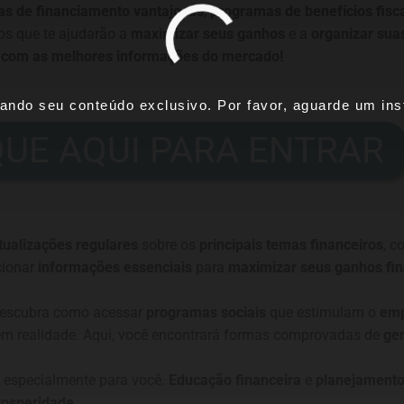
vas de financiamento vantajosas
,
programas de benefícios fisc
os que te ajudarão a
maximizar seus ganhos
e a
organizar sua
a com as melhores informações do mercado!
ando seu conteúdo exclusivo. Por favor, aguarde um inst
QUE AQUI PARA ENTRAR
tualizações regulares
sobre os
principais temas financeiros
, 
cionar
informações essenciais
para
maximizar seus ganhos fin
descubra como acessar
programas sociais
que estimulam o
emp
em realidade. Aqui, você encontrará formas comprovadas de
ger
 especialmente para você.
Educação financeira
e
planejamento
rosperidade
.