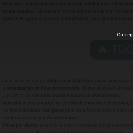
Descubra estratégias de investimento inteligentes
,
alternati
renda passiva
. Não perca a oportunidade de explorar conteúd
Aproveite agora e comece a transformar sua vida financeir
Carreg
🔥 TO
Aqui, você encontra
artigos especializados
,
dicas valiosas
e
a
e
organização de finanças pessoais
. Nosso objetivo é propor
aproveitar as
melhores oportunidades de investimento
.
Aprenda a usar o cartão de crédito de maneira estratégica
, 
de
financiamento inteligente
para transformar seus projetos 
acelerar o crescimento patrimonial
.
Fique por dentro
e aproveite todo o conteúdo que preparamos
sucesso! E o melhor:
estamos juntos nessa jornada rumo à p