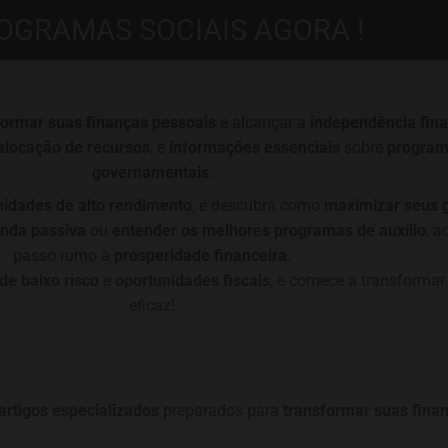
OGRAMAS SOCIAIS AGORA !
formar suas finanças pessoais
e alcançar a
independência fina
alocação de recursos
, e
informações essenciais
sobre
programa
governamentais
.
nidades de alto rendimento
, e descubra como
maximizar seus 
nda passiva
ou
entender os melhores programas de auxílio
, a
passo rumo à
prosperidade financeira
.
de baixo risco
e
oportunidades fiscais
, e comece a transformar 
eficaz!
artigos especializados
preparados para
transformar suas fina