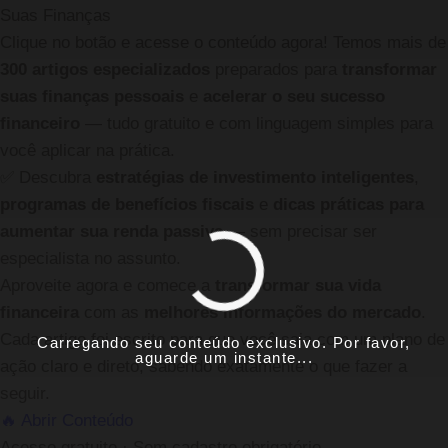
Suas Finanças
Clique no botão e acesse o conteúdo agora! Temos mais de
300 artigos especializados
preparados para
transformar
suas finanças pessoais
e
acelerar o seu sucesso
financeiro
— tudo gratuito e com linguagem simples para
você aplicar na prática.
✅
Descubra
estratégias de investimento inteligentes
,
programas de benefícios fiscais
e
dicas práticas para
aumentar sua renda passiva
— sem precisar ser
especialista no assunto.
Aproveite agora e comece a
transformar sua vida
financeira
com as
melhores informações do mercado
.
Cada artigo foi escrito para que você saia com um plano de
Carregando seu conteúdo exclusivo. Por favor,
aguarde um instante...
ação claro e direto, sabendo exatamente o que fazer a
seguir.
🔥 Abrir Conteúdo
Acesso gratuito · Sem cadastro obrigatório