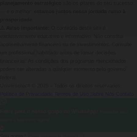
planejamento estratégico
são os pilares do seu sucesso
— e o melhor:
estamos juntos nessa jornada rumo à
prosperidade
.
⚠️ Aviso importante:
O conteúdo deste site é
exclusivamente educativo e informativo. Não constitui
aconselhamento financeiro ou de investimentos. Consulte
um profissional habilitado antes de tomar decisões
financeiras. As condições dos programas mencionados
podem ser alteradas a qualquer momento pelo governo
federal.
Universotech © 2025 – Todos os direitos reservados.
Política de Privacidade
Termos de Uso
Sobre Nós
Contato
Entre para o nosso grupo do WhatsApp!
Preencha seus
dados e falaremos agora!
×
Seu nome
*