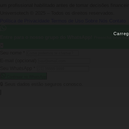
um profissional habilitado antes de tomar decisões financei
Universotech © 2025 – Todos os direitos reservados.
Política de Privacidade
Termos de Uso
Sobre Nós
Contato
Carreg
Entre para o nosso grupo do WhatsApp!
Preencha seus dad
×
Seu nome
*
E-mail
(opcional)
Seu WhatsApp
*
Continuar no WhatsApp
🔒 Seus dados estão seguros conosco.