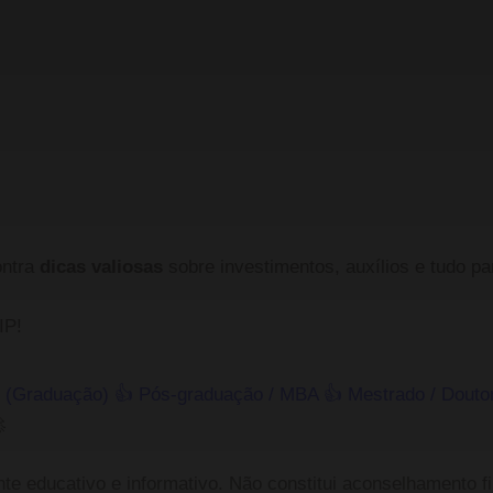
ontra
dicas valiosas
sobre investimentos, auxílios e tudo p
IP!
r (Graduação)
👍
Pós-graduação / MBA
👍
Mestrado / Douto

e educativo e informativo. Não constitui aconselhamento f