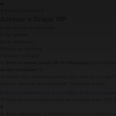
🔐
✦ Acesso Exclusivo ✦
Acessar o
Grupo VIP
Grupo gratuito no WhatsApp
Grupo gratuito
Dicas exclusivas
Milhares de membros
Conteúdo verificado
📣
Entre no nosso grupo VIP do WhatsApp!
Lá você enc
as oportunidades!
🚀
🎯 Vamos fazer algumas perguntas para acessar o Grupo V
Qual é o seu nível de escolaridade? Responda abaixo!
👍
Ensino Fundamental
👍
Ensino Médio
👍
Ensino Superio
💬 Comente sua resposta e participe do nosso grupo VIP! 
◆
⚠️ Aviso importante:
O conteúdo deste site é exclusivament