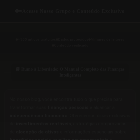
🔑
Acesse Nosso Grupo e Conteúdo Exclusivo
+300 artigos gratuitos
Dados protegidos
Milhares de leitores
Conteúdo verificado
📘 Rumo à Liberdade: O Manual Completo das Finanças
Inteligentes
No nosso blog, você encontra tudo o que precisa para
transformar suas
finanças pessoais
e alcançar a
independência financeira
. Oferecemos dicas exclusivas
de
investimentos rentáveis
, estratégias comprovadas
de
alocação de ativos
e informações essenciais sobre