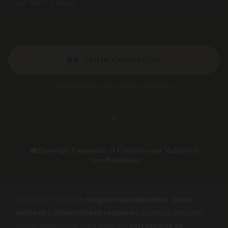
que fazer a seguir.
🔥 ABRIR CONTEÚDO
Acesso gratuito · Sem cadastro obrigatório
◆
💼 Estratégia Financeira: O Caminho para Multiplicar
Seus Resultados
Aqui, você encontra
artigos especializados
,
dicas
valiosas
e
atualizações regulares
sobre os principais
temas financeiros, com foco em
estratégias de