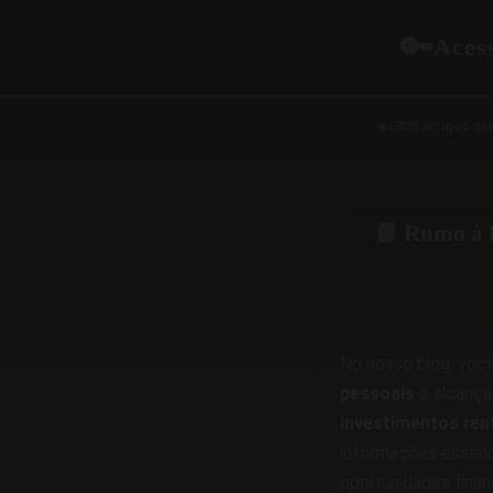
🔑
Aces
+300 artigos gr
📘 Rumo à 
No nosso blog, você
pessoais
e alcança
investimentos ren
informações essenc
oportunidades finan