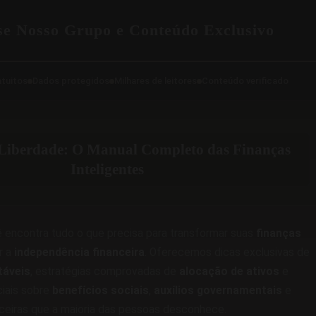
se Nosso Grupo e Conteúdo Exclusivo
atuitos
Dados protegidos
Milhares de leitores
Conteúdo verificado
Liberdade: O Manual Completo das Finanças
Inteligentes
 encontra tudo o que precisa para transformar suas
finanças
r a
independência financeira
. Oferecemos dicas exclusivas de
táveis
, estratégias comprovadas de
alocação de ativos
e
iais sobre
benefícios sociais
,
auxílios governamentais
e
ceiras que a maioria das pessoas desconhece.