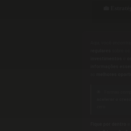
💼 Estraté
Aqui, você encontr
regulares
sobre os 
investimentos
e
o
informações esse
as
melhores oport
🌟
Formas comp
acelerar o cres
zero.
Fique por dentro
e 