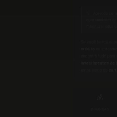
💡
Aprenda
como
oportunidades d
maximizar seus g
Se você busca econ
crédito
ou entender
encontra tudo para
investimentos de b
estratégico do
cart
💰
FINANÇAS