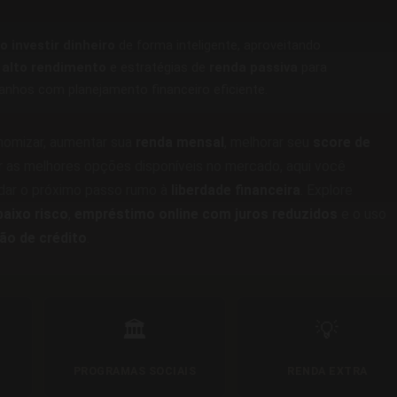
 investir dinheiro
de forma inteligente, aproveitando
e
alto rendimento
e estratégias de
renda passiva
para
anhos com planejamento financeiro eficiente.
omizar, aumentar sua
renda mensal
, melhorar seu
score de
 as melhores opções disponíveis no mercado, aqui você
 dar o próximo passo rumo à
liberdade financeira
. Explore
aixo risco
,
empréstimo online com juros reduzidos
e o uso
ão de crédito
.
🏛️
💡
PROGRAMAS SOCIAIS
RENDA EXTRA