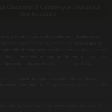
gia Financeira: O Caminho para Multiplicar
Seus Resultados
a
artigos especializados
,
dicas valiosas
e
atualizações
principais temas financeiros, com foco em
estratégias de
rganização de finanças pessoais
. Nosso objetivo é fornecer
nciais
para
maximizar seus ganhos financeiros
e aproveitar
unidades de investimento
disponíveis no Brasil hoje.
rovadas de
gerar renda passiva
,
reduzir custos fixos
e
cimento patrimonial
— mesmo que você esteja começando do
aproveite todo o conteúdo preparado especialmente para