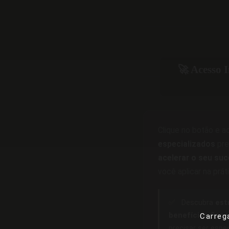
🚀 Acesso 
Clique no botão e 
especializados
pre
acelerar o seu suc
você aplicar na prát
✅
Descubra
est
benefícios fisca
Carreg
precisar ser espe