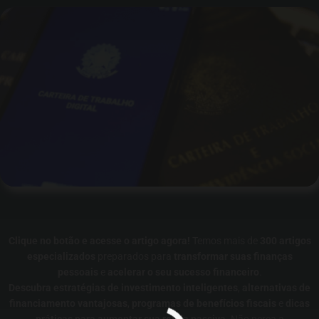
Clique no botão e acesse o artigo agora!
Temos mais de
300 artigos
especializados
preparados para
transformar suas finanças
pessoais
e
acelerar o seu sucesso financeiro
.
Descubra estratégias de investimento inteligentes
,
alternativas de
financiamento vantajosas
,
programas de benefícios fiscais
e
dicas
práticas para aumentar sua renda passiva
. Não perca a