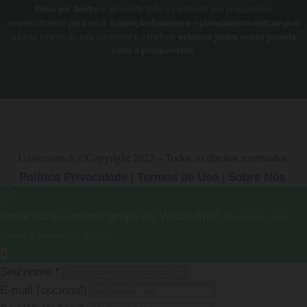
Fique por dentro
e aproveite todo o conteúdo que preparamos
especialmente para você.
Educação financeira
e
planejamento estratégico
são os pilares do seu sucesso! E o melhor:
estamos juntos nessa jornada
rumo à prosperidade
.
Universotech
©Copyright 2022 – Todos os direitos reservados.
Política Privacidade
|
Termos de Uso
|
Sobre Nós
Entre para o nosso grupo do WhatsApp!
Preencha seus
dados e falaremos agora!
×
Seu nome
*
E-mail
(opcional)