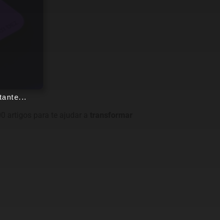
ante...
0 artigos para te ajudar a
transformar
Entre para o nosso grupo do
WhatsApp!
Preencha seus dados e falaremos agora!
Seu nome
*