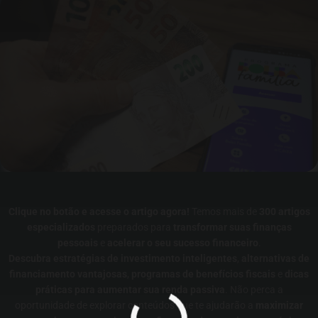
Clique no botão e acesse o artigo agora!
Temos mais de
300 artigos
especializados
preparados para
transformar suas finanças
pessoais
e
acelerar o seu sucesso financeiro
.
Descubra estratégias de investimento inteligentes
,
alternativas de
financiamento vantajosas
,
programas de benefícios fiscais
e
dicas
práticas para aumentar sua renda passiva
. Não perca a
oportunidade de explorar conteúdos que te ajudarão a
maximizar