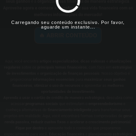
seus ganhos
e a
organizar suas finanças de maneira estratégica
.
Aproveite agora e comece a transformar sua vida financeira com as
melhores informações do mercado!
Carregando seu conteúdo exclusivo. Por favor,
aguarde um instante...
🔥 ABRIR CONTEÚDO
Aqui, você encontra
artigos especializados
,
dicas valiosas
e
atualizações
regulares
sobre os
principais temas financeiros
, com foco em
estratégias
de investimentos
e
organização de finanças pessoais
. Nosso objetivo é
proporcionar
informações essenciais
para
maximizar seus ganhos
financeiros
,
otimizar o uso de recursos
e aproveitar as
melhores
oportunidades de investimento
.
Aprenda a usar o cartão de crédito de maneira estratégica
, descubra como
acessar
programas sociais
que estimulam o
empreendedorismo
e
conheça alternativas de
financiamento inteligente
para transformar seus
projetos em realidade. Aqui, você encontrará formas comprovadas de
gerar
renda passiva
,
reduzir custos fixos
e
acelerar o crescimento patrimonial
.
Fique por dentro
e aproveite todo o conteúdo que preparamos
especialmente para você.
Educação financeira
e
planejamento estratégico