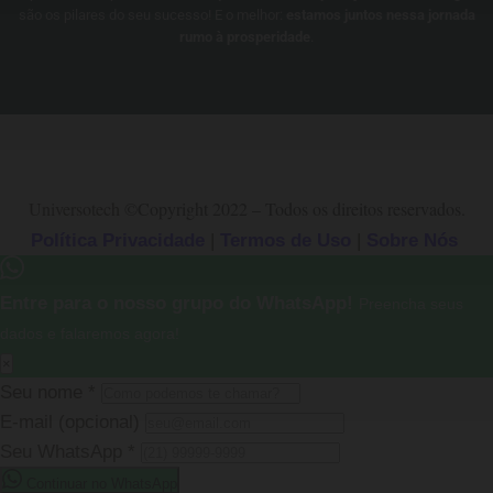
são os pilares do seu sucesso! E o melhor:
estamos juntos nessa jornada
rumo à prosperidade
.
Universotech
©Copyright 2022 – Todos os direitos reservados.
Política Privacidade
|
Termos de Uso
|
Sobre Nós
Entre para o nosso grupo do WhatsApp!
Preencha seus
dados e falaremos agora!
×
Seu nome
*
E-mail
(opcional)
Seu WhatsApp
*
Continuar no WhatsApp