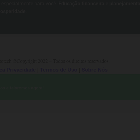
 especialmente para você.
Educação financeira
e
planejamento
rosperidade
.
sotech
©Copyright 2022 – Todos os direitos reservados.
ica Privacidade
|
Termos de Uso
|
Sobre Nós
os e falaremos agora!