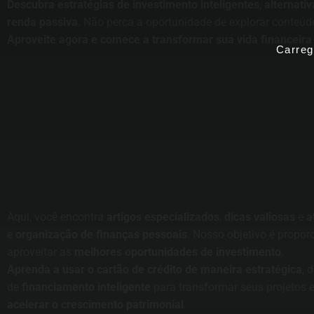
Descubra estratégias de investimento inteligentes
,
alternati
renda passiva
. Não perca a oportunidade de explorar conteúd
Aproveite agora e comece a transformar sua vida financeir
Carreg
Aqui, você encontra
artigos especializados
,
dicas valiosas
e
a
e
organização de finanças pessoais
. Nosso objetivo é propor
aproveitar as
melhores oportunidades de investimento
.
Aprenda a usar o cartão de crédito de maneira estratégica
, 
de
financiamento inteligente
para transformar seus projetos 
acelerar o crescimento patrimonial
.