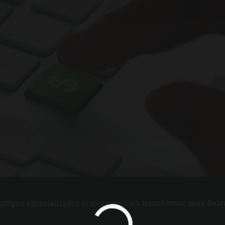
artigos especializados
preparados para
transformar suas fina