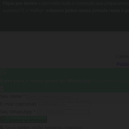
Fique por dentro
e aproveite todo o conteúdo que preparamos
sucesso! E o melhor:
estamos juntos nessa jornada rumo à p
Univer
Polít
Entre para o nosso grupo do WhatsApp!
Preencha seus dad
×
Seu nome
*
E-mail
(opcional)
Seu WhatsApp
*
Continuar no WhatsApp
🔒 Seus dados estão seguros conosco.