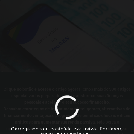
Clique no botão e acesse o artigo agora!
Temos mais de
300 artigos
especializados
preparados para
transformar suas finanças
pessoais
e
acelerar o seu sucesso financeiro
.
Descubra estratégias de investimento inteligentes
,
alternativas de
financiamento vantajosas
,
programas de benefícios fiscais
e
dicas
práticas para aumentar sua renda passiva
. Não perca a
Carregando seu conteúdo exclusivo. Por favor,
oportunidade de explorar conteúdos que te ajudarão a
maximizar
aguarde um instante...