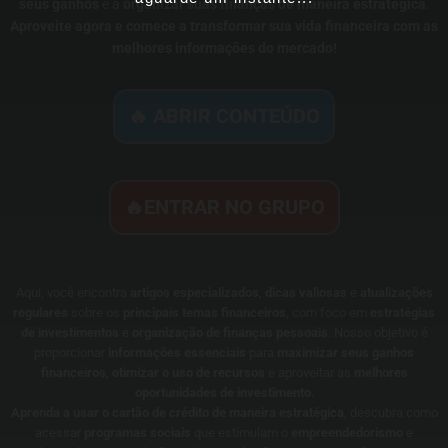
seus ganhos
e a
organizar suas finanças de maneira estratégica
.
Aproveite agora e comece a transformar sua vida financeira com as
melhores informações do mercado!
🔥 ABRIR CONTEÚDO
🔥ENTRAR NO GRUPO
Aqui, você encontra
artigos especializados
,
dicas valiosas
e
atualizações
regulares
sobre os
principais temas financeiros
, com foco em
estratégias
de investimentos
e
organização de finanças pessoais
. Nosso objetivo é
proporcionar
informações essenciais
para
maximizar seus ganhos
financeiros
,
otimizar o uso de recursos
e aproveitar as
melhores
oportunidades de investimento
.
Aprenda a usar o cartão de crédito de maneira estratégica
, descubra como
acessar
programas sociais
que estimulam o
empreendedorismo
e