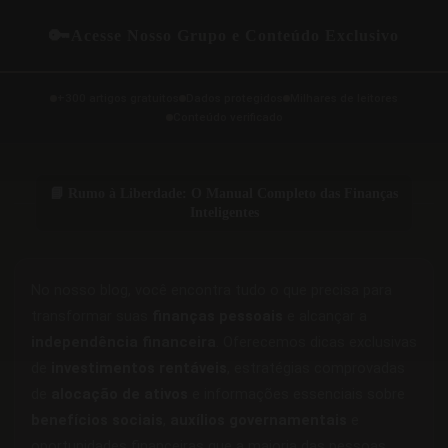
🔑
Acesse Nosso Grupo e Conteúdo Exclusivo
+300 artigos gratuitos
Dados protegidos
Milhares de leitores
Conteúdo verificado
📘 Rumo à Liberdade: O Manual Completo das Finanças
Inteligentes
No nosso blog, você encontra tudo o que precisa para
transformar suas
finanças pessoais
e alcançar a
independência financeira
. Oferecemos dicas exclusivas
de
investimentos rentáveis
, estratégias comprovadas
de
alocação de ativos
e informações essenciais sobre
benefícios sociais
,
auxílios governamentais
e
oportunidades financeiras que a maioria das pessoas