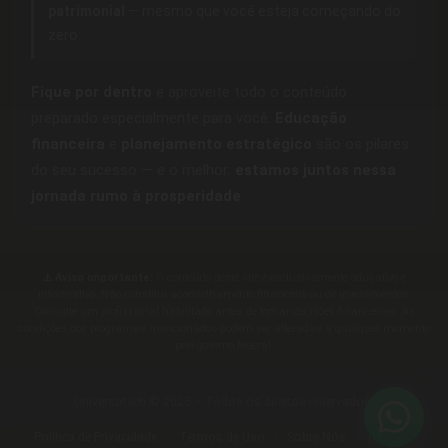
patrimonial
— mesmo que você esteja começando do
zero.
Fique por dentro
e aproveite todo o conteúdo
preparado especialmente para você.
Educação
financeira
e
planejamento estratégico
são os pilares
do seu sucesso — e o melhor:
estamos juntos nessa
jornada rumo à prosperidade
.
⚠️ Aviso importante:
O conteúdo deste site é exclusivamente educativo e
informativo. Não constitui aconselhamento financeiro ou de investimentos.
Consulte um profissional habilitado antes de tomar decisões financeiras. As
condições dos programas mencionados podem ser alteradas a qualquer momento
pelo governo federal.
Universotech © 2025 – Todos os direitos reservados.
Política de Privacidade
Termos de Uso
Sobre Nós
Contato