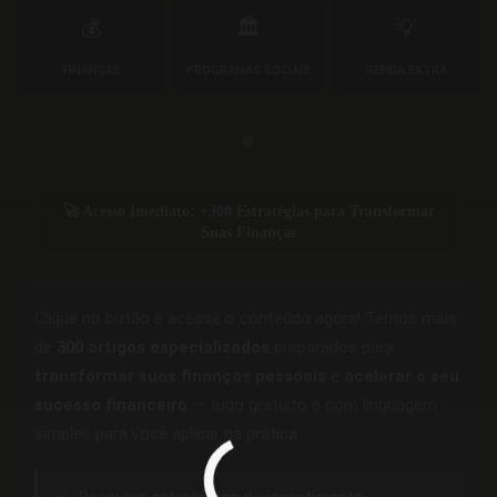
💰
🏛️
💡
FINANÇAS
PROGRAMAS SOCIAIS
RENDA EXTRA
◆
🚀 Acesso Imediato: +300 Estratégias para Transformar
Suas Finanças
Clique no botão e acesse o conteúdo agora! Temos mais
de
300 artigos especializados
preparados para
transformar suas finanças pessoais
e
acelerar o seu
sucesso financeiro
— tudo gratuito e com linguagem
simples para você aplicar na prática.