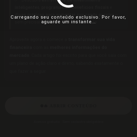
✅
Descubra
estratégias de investimento
inteligentes
,
programas de benefícios fiscais
e
dicas práticas para aumentar sua renda passiva
—
Carregando seu conteúdo exclusivo. Por favor,
aguarde um instante...
sem precisar ser especialista no assunto.
Aproveite agora e comece a
transformar sua vida
financeira
com as
melhores informações do
mercado
. Cada artigo foi escrito para que você saia com
um plano de ação claro e direto, sabendo exatamente o
que fazer a seguir.
🔥 ABRIR CONTEÚDO
Acesso gratuito · Sem cadastro obrigatório