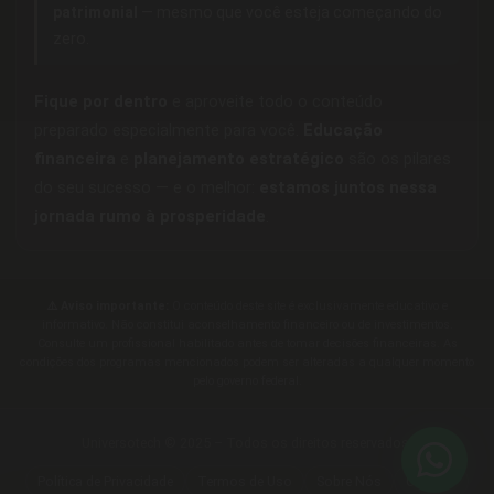
patrimonial
— mesmo que você esteja começando do
zero.
Fique por dentro
e aproveite todo o conteúdo
preparado especialmente para você.
Educação
financeira
e
planejamento estratégico
são os pilares
do seu sucesso — e o melhor:
estamos juntos nessa
jornada rumo à prosperidade
.
⚠️ Aviso importante:
O conteúdo deste site é exclusivamente educativo e
informativo. Não constitui aconselhamento financeiro ou de investimentos.
Consulte um profissional habilitado antes de tomar decisões financeiras. As
condições dos programas mencionados podem ser alteradas a qualquer momento
pelo governo federal.
Universotech © 2025 – Todos os direitos reservados.
Política de Privacidade
Termos de Uso
Sobre Nós
Contato