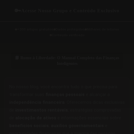
🔑
Acesse Nosso Grupo e Conteúdo Exclusivo
+300 artigos gratuitos
Dados protegidos
Milhares de leitores
Conteúdo verificado
📘 Rumo à Liberdade: O Manual Completo das Finanças
Inteligentes
No nosso blog, você encontra tudo o que precisa para
transformar suas
finanças pessoais
e alcançar a
independência financeira
. Oferecemos dicas exclusivas
de
investimentos rentáveis
, estratégias comprovadas
de
alocação de ativos
e informações essenciais sobre
benefícios sociais
,
auxílios governamentais
e
oportunidades financeiras que a maioria das pessoas