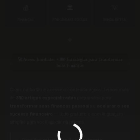
💰
🏛️
💡
FINANÇAS
PROGRAMAS SOCIAIS
RENDA EXTRA
◆
🚀 Acesso Imediato: +300 Estratégias para Transformar
Suas Finanças
Clique no botão e acesse o conteúdo agora! Temos mais
de
300 artigos especializados
preparados para
transformar suas finanças pessoais
e
acelerar o seu
sucesso financeiro
— tudo gratuito e com linguagem
simples para você aplicar na prática.