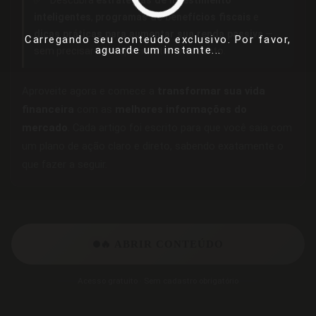
✅
Descubra
estratégias de investimento
inteligentes
,
programas de benefícios fiscais
e
dicas práticas para aumentar sua renda passiva
—
Carregando seu conteúdo exclusivo. Por favor,
aguarde um instante...
sem precisar ser especialista no assunto.
Aproveite agora e comece a
transformar sua vida
financeira
com as
melhores informações do
mercado
. Cada artigo foi escrito para que você saia com
um plano de ação claro e direto, sabendo exatamente o
que fazer a seguir.
🔥 ABRIR CONTEÚDO
Acesso gratuito · Sem cadastro obrigatório