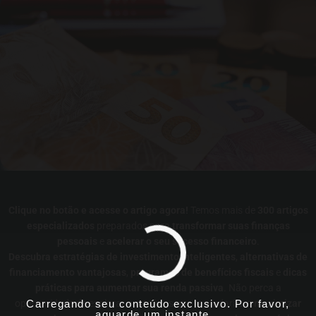
Clique no botão e acesse o artigo agora!
Temos mais de
300 artigos
especializados
preparados para
transformar suas finanças
pessoais
e
acelerar o seu sucesso financeiro
.
Descubra estratégias de investimento inteligentes
,
alternativas de
financiamento vantajosas
,
programas de benefícios fiscais
e
dicas
práticas para aumentar sua renda passiva
. Não perca a
Carregando seu conteúdo exclusivo. Por favor,
oportunidade de explorar conteúdos que te ajudarão a
maximizar
aguarde um instante...