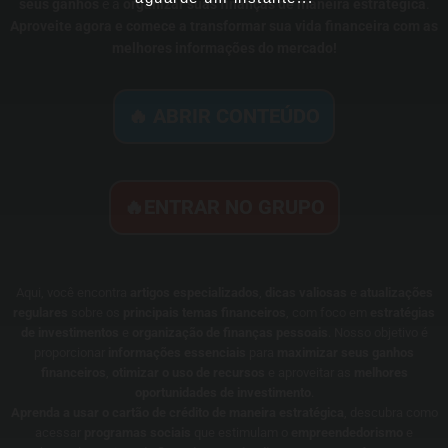
seus ganhos
e a
organizar suas finanças de maneira estratégica
.
Aproveite agora e comece a transformar sua vida financeira com as
melhores informações do mercado!
🔥 ABRIR CONTEÚDO
🔥ENTRAR NO GRUPO
Aqui, você encontra
artigos especializados
,
dicas valiosas
e
atualizações
regulares
sobre os
principais temas financeiros
, com foco em
estratégias
de investimentos
e
organização de finanças pessoais
. Nosso objetivo é
proporcionar
informações essenciais
para
maximizar seus ganhos
financeiros
,
otimizar o uso de recursos
e aproveitar as
melhores
oportunidades de investimento
.
Aprenda a usar o cartão de crédito de maneira estratégica
, descubra como
acessar
programas sociais
que estimulam o
empreendedorismo
e