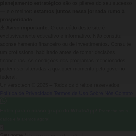
planejamento estratégico
são os pilares do seu sucesso
— e o melhor:
estamos juntos nessa jornada rumo à
prosperidade
.
⚠️ Aviso importante:
O conteúdo deste site é
exclusivamente educativo e informativo. Não constitui
aconselhamento financeiro ou de investimentos. Consulte
um profissional habilitado antes de tomar decisões
financeiras. As condições dos programas mencionados
podem ser alteradas a qualquer momento pelo governo
federal.
Universotech © 2025 – Todos os direitos reservados.
Política de Privacidade
Termos de Uso
Sobre Nós
Contato
Entre para o nosso grupo do WhatsApp!
Preencha seus
dados e falaremos agora!
×
Seu nome
*