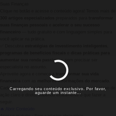
Suas Finanças
Clique no botão e acesse o conteúdo agora! Temos mais de
300 artigos especializados
preparados para
transformar
suas finanças pessoais
e
acelerar o seu sucesso
financeiro
— tudo gratuito e com linguagem simples para
você aplicar na prática.
✅
Descubra
estratégias de investimento inteligentes
,
programas de benefícios fiscais
e
dicas práticas para
aumentar sua renda passiva
— sem precisar ser
especialista no assunto.
Aproveite agora e comece a
transformar sua vida
financeira
com as
melhores informações do mercado
.
Cada artigo foi escrito para que você saia com um plano de
Carregando seu conteúdo exclusivo. Por favor,
aguarde um instante...
ação claro e direto, sabendo exatamente o que fazer a
seguir.
🔥 Abrir Conteúdo
Acesso gratuito · Sem cadastro obrigatório