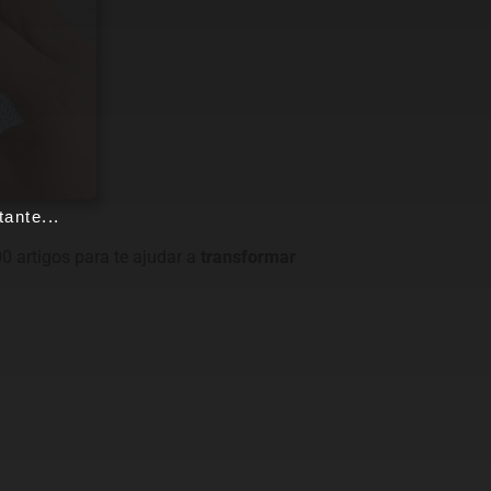
ante...
0 artigos para te ajudar a
transformar
Entre para o nosso grupo do
WhatsApp!
Preencha seus dados e falaremos agora!
Seu nome
*