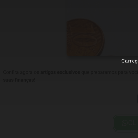
Carreg
Confira agora os
artigos exclusivos
que preparamos para você
suas finanças
!
CL