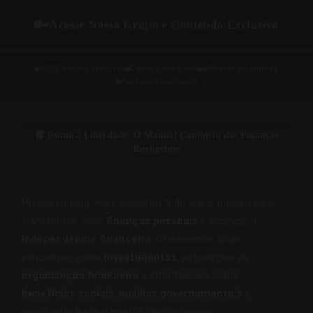
🔑
Acesse Nosso Grupo e Conteúdo Exclusivo
+300 artigos gratuitos
Dados protegidos
Milhares de leitores
Conteúdo verificado
📘 Rumo à Liberdade: O Manual Completo das Finanças
Inteligentes
No nosso blog, você encontra tudo o que precisa para
transformar suas
finanças pessoais
e alcançar a
independência financeira
. Oferecemos dicas
educativas sobre
investimentos
, estratégias de
organização financeira
e informações sobre
benefícios sociais
,
auxílios governamentais
e
oportunidades que muitos desconhecem.