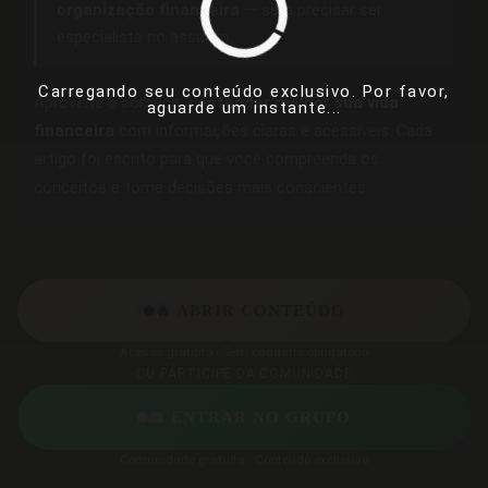
organização financeira
— sem precisar ser
especialista no assunto.
Carregando seu conteúdo exclusivo. Por favor,
Aproveite e comece a
entender melhor sua vida
aguarde um instante...
financeira
com informações claras e acessíveis. Cada
artigo foi escrito para que você compreenda os
conceitos e tome decisões mais conscientes.
🔥 ABRIR CONTEÚDO
Acesso gratuito · Sem cadastro obrigatório
OU PARTICIPE DA COMUNIDADE
👥 ENTRAR NO GRUPO
Comunidade gratuita · Conteúdo exclusivo