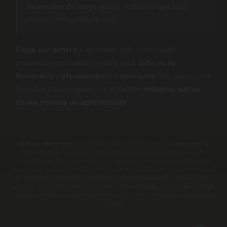
financeiro de longo prazo
— mesmo que você
esteja começando do zero.
Fique por dentro
e aproveite todo o conteúdo
preparado especialmente para você.
Educação
financeira
e
planejamento consciente
são pilares para
decisões mais seguras — e o melhor:
estamos juntos
nessa jornada de aprendizado
.
⚠️ Aviso importante:
O conteúdo deste site é exclusivamente
educativo e
informativo
. Não constitui aconselhamento financeiro, jurídico ou de
investimentos. Resultados individuais variam e não há garantia de ganhos.
Consulte um profissional habilitado antes de tomar qualquer decisão financeira.
As condições dos programas e benefícios mencionados podem ser alteradas a
qualquer momento pelo governo federal ou por instituições competentes. Este site
não possui vínculo com o Governo Federal, INSS, Banco Central ou qualquer órgão
público.