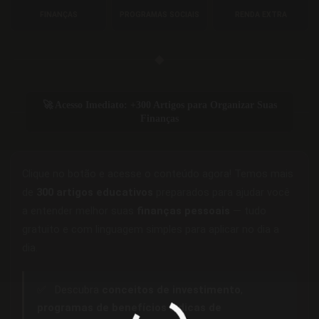
FINANÇAS
PROGRAMAS SOCIAIS
RENDA EXTRA
◆
🚀 Acesso Imediato: +300 Artigos para Organizar Suas
Finanças
Clique no botão e acesse o conteúdo agora! Temos mais
de
300 artigos educativos
preparados para ajudar você
a entender melhor suas
finanças pessoais
— tudo
gratuito e com linguagem simples para aplicar no dia a
dia.
✅
Descubra
conceitos de investimento
,
programas de benefícios
e
dicas de