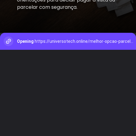
parcelar com segurança.
Opening
https://universotech.online/melhor-opcao-parcelar-ou-pagar-a-vista/