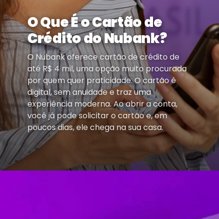
O Que É o Cartão de
Crédito do Nubank?
O Nubank oferece cartão de crédito de
até R$ 4 mil, uma opção muito procurada
por quem quer praticidade. O cartão é
digital, sem anuidade e traz uma
experiência moderna. Ao abrir a conta,
você já pode solicitar o cartão e, em
poucos dias, ele chega na sua casa.