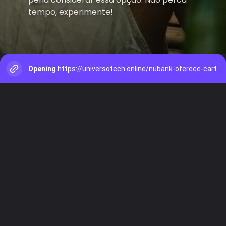
tempo, experimente!
Opening
https://universotech.online/nubank-oferece-cartao-de-credito/