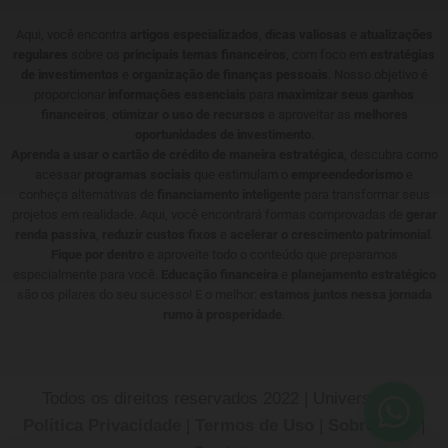
Aqui, você encontra
artigos especializados
,
dicas valiosas
e
atualizações
regulares
sobre os
principais temas financeiros
, com foco em
estratégias
de investimentos
e
organização de finanças pessoais
. Nosso objetivo é
proporcionar
informações essenciais
para
maximizar seus ganhos
financeiros
,
otimizar o uso de recursos
e aproveitar as
melhores
oportunidades de investimento
.
Aprenda a usar o cartão de crédito de maneira estratégica
, descubra como
acessar
programas sociais
que estimulam o
empreendedorismo
e
conheça alternativas de
financiamento inteligente
para transformar seus
projetos em realidade. Aqui, você encontrará formas comprovadas de
gerar
renda passiva
,
reduzir custos fixos
e
acelerar o crescimento patrimonial
.
Fique por dentro
e aproveite todo o conteúdo que preparamos
especialmente para você.
Educação financeira
e
planejamento estratégico
são os pilares do seu sucesso! E o melhor:
estamos juntos nessa jornada
rumo à prosperidade
.
Todos os direitos reservados 2022 | Universotech
Política Privacidade
|
Termos de Uso
|
Sobre Nós
|