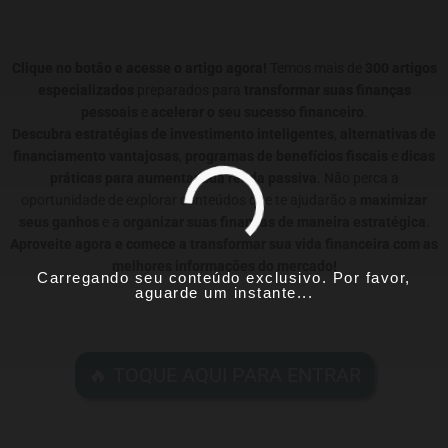
Clique no botão e acesse o artigo agora!
Temos mais de
300 artigos
especializados
preparados para
transformar suas finanças
pessoais
e
acelerar o seu sucesso financeiro
.
Descubra estratégias de investimento inteligentes
,
alternativas de
financiamento vantajosas
,
programas de benefícios fiscais
e
dicas
práticas para aumentar sua renda passiva
. Não perca a
oportunidade de explorar conteúdos que te ajudarão a
maximizar
seus ganhos
e a
organizar suas finanças de maneira estratégica
.
Aproveite agora e comece a transformar sua vida financeira com as
melhores informações do mercado!
Carregando seu conteúdo exclusivo. Por favor,
aguarde um instante...
🔥 TOQUE AQUI PARA ENTRAR