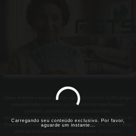
Clique no botão e acesse o artigo agora!
Temos mais de
300 artigos
especializados
preparados para
transformar suas finanças
pessoais
e
acelerar o seu sucesso financeiro
.
Descubra estratégias de investimento inteligentes
,
alternativas de
Carregando seu conteúdo exclusivo. Por favor,
financiamento vantajosas
,
programas de benefícios fiscais
e
dicas
aguarde um instante...
práticas para aumentar sua renda passiva
. Não perca a