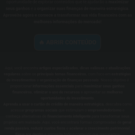
oportunidade de explorar conteúdos que te ajudarão a
maximizar
seus ganhos
e a
organizar suas finanças de maneira estratégica
.
Aproveite agora e comece a transformar sua vida financeira com as
melhores informações do mercado!
🔥 ABRIR CONTEÚDO
Aqui, você encontra
artigos especializados
,
dicas valiosas
e
atualizações
regulares
sobre os
principais temas financeiros
, com foco em
estratégias
de investimentos
e
organização de finanças pessoais
. Nosso objetivo é
proporcionar
informações essenciais
para
maximizar seus ganhos
financeiros
,
otimizar o uso de recursos
e aproveitar as
melhores
oportunidades de investimento
.
Aprenda a usar o cartão de crédito de maneira estratégica
, descubra como
acessar
programas sociais
que estimulam o
empreendedorismo
e
conheça alternativas de
financiamento inteligente
para transformar seus
projetos em realidade. Aqui, você encontrará formas comprovadas de
gerar
renda passiva
,
reduzir custos fixos
e
acelerar o crescimento patrimonial
.
Fique por dentro
e aproveite todo o conteúdo que preparamos