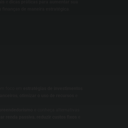
ais
e
dicas práticas para aumentar sua
s finanças de maneira estratégica
.
Entre para o nosso grupo do
WhatsApp!
com foco em
estratégias de investimentos
Preencha seus dados e falaremos agora!
anceiros
,
otimizar o uso de recursos
e
Seu nome
*
reendedorismo
e conheça alternativas
ar renda passiva
,
reduzir custos fixos
e
E-mail
(opcional)