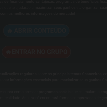
vas de financiamento vantajosas
,
programas de benefícios fisc
os que te ajudarão a
maximizar seus ganhos
e a
organizar sua
a com as melhores informações do mercado!
🔥 ABRIR CONTEÚDO
🔥ENTRAR NO GRUPO
tualizações regulares
sobre os
principais temas financeiros
, 
cionar
informações essenciais
para
maximizar seus ganhos fin
descubra como acessar
programas sociais
que estimulam o
emp
em realidade. Aqui, você encontrará formas comprovadas de
ger