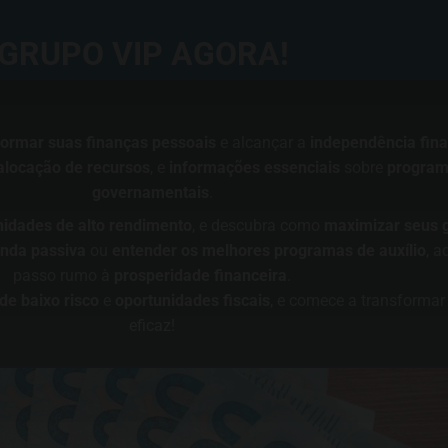
GRUPO VIP AGORA!
formar suas finanças pessoais
e alcançar a
independência fina
alocação de recursos
, e
informações essenciais
sobre
programa
governamentais
.
nidades de alto rendimento
, e descubra como
maximizar seus 
nda passiva
ou
entender os melhores programas de auxílio
, a
passo rumo à
prosperidade financeira
.
de baixo risco
e
oportunidades fiscais
, e comece a transformar 
eficaz!