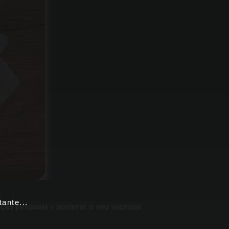
ante...
nças pessoais
e
acelerar o seu sucesso