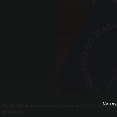
Carreg
Clique no botão e acesse o artigo agora!
Temos mais de
300 
financeiro
.