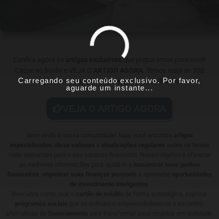
Confira agora os
artigos exclusivos
que preparamos para você!
Clique no botão e VEJA O
ARTIGO AGORA
. Temos mais de 300
Carregando seu conteúdo exclusivo. Por favor,
artigos para te ajudar a
transformar suas finanças
!
aguarde um instante...
VEJA O ARTIGO AGORA
Bem-vindo à nossa comunidade! Aqui, você encontra
artigos
especializados
,
dicas valiosas
e
atualizações regulares
sobre os temas
mais relevantes para o seu sucesso financeiro. Nosso objetivo é oferecer
as melhores informações para ajudá-lo a
maximizar seus ganhos
financeiros
,
organizar suas finanças pessoais
e aproveitar
oportunidades
de investimento inteligentes
.
Descubra como usar o
cartão de crédito
de forma estratégica, explorar
programas sociais
que incentivam o empreendedorismo e encontrar
alternativas de
financiamento
para transformar seus projetos em realidade.