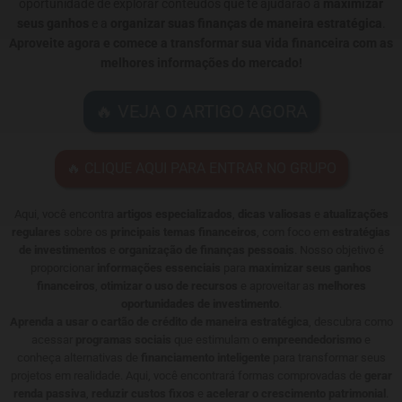
oportunidade de explorar conteúdos que te ajudarão a
maximizar
seus ganhos
e a
organizar suas finanças de maneira estratégica
.
Aproveite agora e comece a transformar sua vida financeira com as
melhores informações do mercado!
🔥 VEJA O ARTIGO AGORA
🔥 CLIQUE AQUI PARA ENTRAR NO GRUPO
Aqui, você encontra
artigos especializados
,
dicas valiosas
e
atualizações
regulares
sobre os
principais temas financeiros
, com foco em
estratégias
de investimentos
e
organização de finanças pessoais
. Nosso objetivo é
proporcionar
informações essenciais
para
maximizar seus ganhos
financeiros
,
otimizar o uso de recursos
e aproveitar as
melhores
oportunidades de investimento
.
Aprenda a usar o cartão de crédito de maneira estratégica
, descubra como
acessar
programas sociais
que estimulam o
empreendedorismo
e
conheça alternativas de
financiamento inteligente
para transformar seus
projetos em realidade. Aqui, você encontrará formas comprovadas de
gerar
renda passiva
,
reduzir custos fixos
e
acelerar o crescimento patrimonial
.