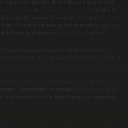
a
artigos especializados
,
dicas valiosas
e
atualizações
principais temas financeiros, com foco em
estratégias de
rganização de finanças pessoais
. Nosso objetivo é fornecer
nciais
para
maximizar seus ganhos financeiros
e aproveitar
unidades de investimento
disponíveis no Brasil hoje.
rovadas de
gerar renda passiva
,
reduzir custos fixos
e
cimento patrimonial
— mesmo que você esteja começando do
aproveite todo o conteúdo preparado especialmente para
anceira
e
planejamento estratégico
são os pilares do seu
or:
estamos juntos nessa jornada rumo à prosperidade
.
formativo. Não constitui aconselhamento financeiro ou de investimentos. Consulte u