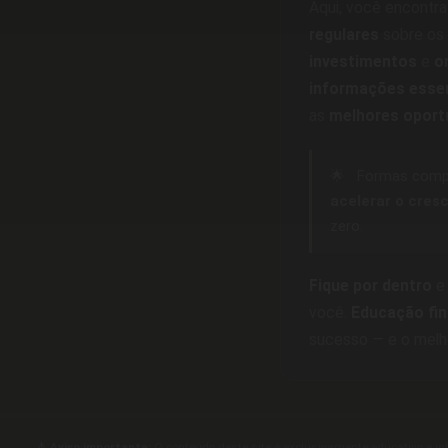
Aqui, você encontr
regulares
sobre os 
investimentos
e
o
informações esse
as
melhores oport
🌟
Formas comp
acelerar o cres
zero.
Fique por dentro
e 
você.
Educação fin
sucesso — e o melh
⚠️ Aviso importante:
O conteúdo deste site é exclusivamente educativo e in