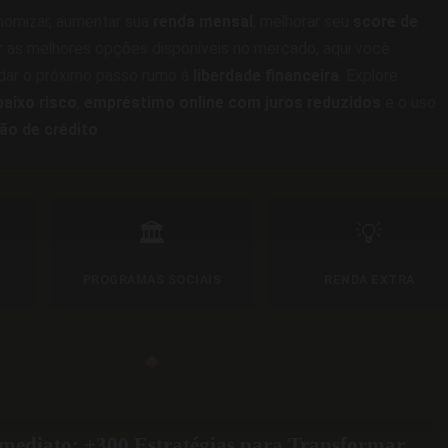
omizar, aumentar sua
renda mensal
, melhorar seu
score de
 as melhores opções disponíveis no mercado, aqui você
 dar o próximo passo rumo à
liberdade financeira
. Explore
aixo risco
,
empréstimo online com juros reduzidos
e o uso
ão de crédito
.
🏛️
💡
PROGRAMAS SOCIAIS
RENDA EXTRA
◆
Imediato: +300 Estratégias para Transformar