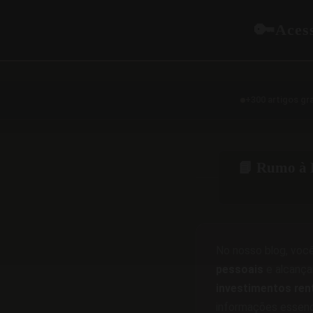
🔑
Aces
+300 artigos gr
📘 Rumo à 
No nosso blog, você
pessoais
e alcança
investimentos ren
informações essenc