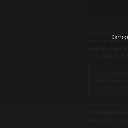
Clique no botão e 
Carreg
especializados
pre
acelerar o seu suc
você aplicar na prát
✅
Descubra
est
benefícios fisca
precisar ser espe
Aproveite agora e
informações do m
plano de ação claro