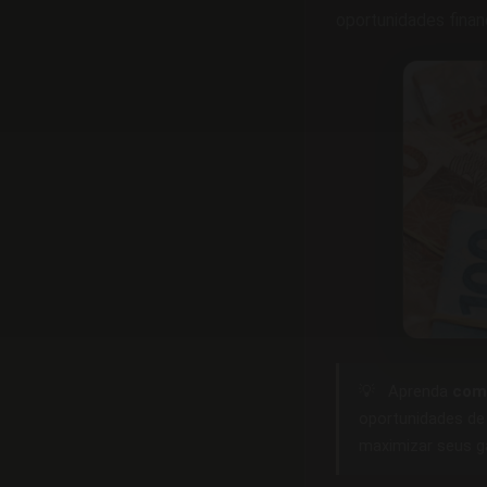
oportunidades finan
💡
Aprenda
como
oportunidades d
maximizar seus g