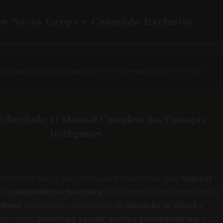
se Nosso Grupo e Conteúdo Exclusivo
atuitos
Dados protegidos
Milhares de leitores
Conteúdo verificado
Liberdade: O Manual Completo das Finanças
Inteligentes
 encontra tudo o que precisa para transformar suas
finanças
r a
independência financeira
. Oferecemos dicas exclusivas de
táveis
, estratégias comprovadas de
alocação de ativos
e
iais sobre
benefícios sociais
,
auxílios governamentais
e