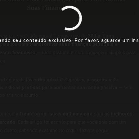
Suas Finanças
acesse o conteúdo agora! Temos mais de
300 artigos
ando seu conteúdo exclusivo. Por favor, aguarde um inst
parados para
transformar suas finanças pessoais
e
esso financeiro
— tudo gratuito e com linguagem simples para
ica.
ratégias de investimento inteligentes
,
programas de
is
e
dicas práticas para aumentar sua renda passiva
— sem
cialista no assunto.
 comece a
transformar sua vida financeira
com as
melhores
ercado
. Cada artigo foi escrito para que você saia com um
 e direto, sabendo exatamente o que fazer a seguir.