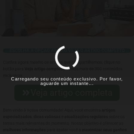
ESCOLHA A OPÇÃO ABAIXO VEJA O ARTIGO COMPLETO
Confira agora mesmo os artigos que compartilhamos, clique no
botão para
Veja artigo completa,
Temos mais de 300 conteúdos
exclusivos.
Carregando seu conteúdo exclusivo. Por favor,
aguarde um instante...
Veja artigo completa
Bem-vindo à nossa comunidade! Aqui, você encontra
artigos
especializados
,
dicas valiosas
e
atualizações regulares
sobre os
temas mais relevantes do momento. Nosso objetivo é oferecer as
melhores informações
para ajudar você a
maximizar seus ganhos