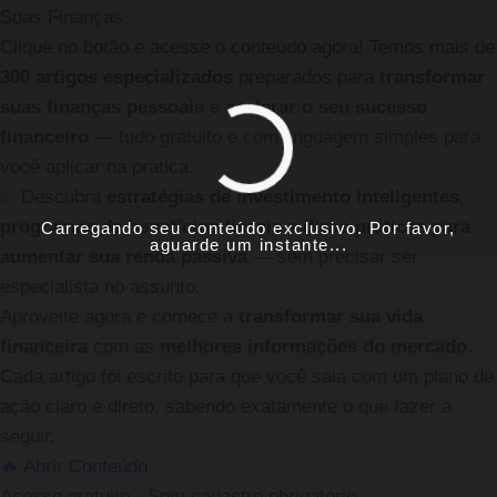
Suas Finanças
Clique no botão e acesse o conteúdo agora! Temos mais de
300 artigos especializados
preparados para
transformar
suas finanças pessoais
e
acelerar o seu sucesso
financeiro
— tudo gratuito e com linguagem simples para
você aplicar na prática.
✅
Descubra
estratégias de investimento inteligentes
,
programas de benefícios fiscais
e
dicas práticas para
Carregando seu conteúdo exclusivo. Por favor,
aguarde um instante...
aumentar sua renda passiva
— sem precisar ser
especialista no assunto.
Aproveite agora e comece a
transformar sua vida
financeira
com as
melhores informações do mercado
.
Cada artigo foi escrito para que você saia com um plano de
ação claro e direto, sabendo exatamente o que fazer a
seguir.
🔥 Abrir Conteúdo
Acesso gratuito · Sem cadastro obrigatório