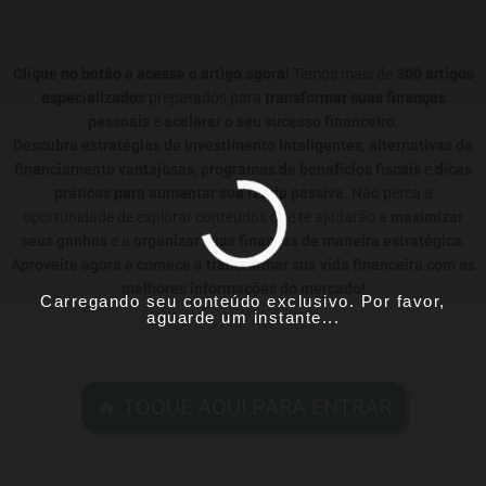
Clique no botão e acesse o artigo agora!
Temos mais de
300 artigos
especializados
preparados para
transformar suas finanças
pessoais
e
acelerar o seu sucesso financeiro
.
Descubra estratégias de investimento inteligentes
,
alternativas de
financiamento vantajosas
,
programas de benefícios fiscais
e
dicas
práticas para aumentar sua renda passiva
. Não perca a
oportunidade de explorar conteúdos que te ajudarão a
maximizar
seus ganhos
e a
organizar suas finanças de maneira estratégica
.
Aproveite agora e comece a transformar sua vida financeira com as
melhores informações do mercado!
Carregando seu conteúdo exclusivo. Por favor,
aguarde um instante...
🔥 TOQUE AQUI PARA ENTRAR