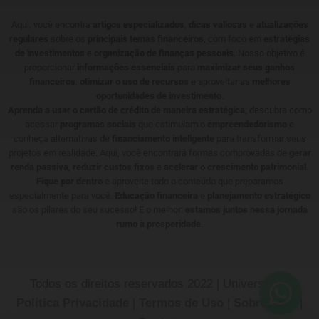
Aqui, você encontra
artigos especializados
,
dicas valiosas
e
atualizações
regulares
sobre os
principais temas financeiros
, com foco em
estratégias
de investimentos
e
organização de finanças pessoais
. Nosso objetivo é
proporcionar
informações essenciais
para
maximizar seus ganhos
financeiros
,
otimizar o uso de recursos
e aproveitar as
melhores
oportunidades de investimento
.
Aprenda a usar o cartão de crédito de maneira estratégica
, descubra como
acessar
programas sociais
que estimulam o
empreendedorismo
e
conheça alternativas de
financiamento inteligente
para transformar seus
projetos em realidade. Aqui, você encontrará formas comprovadas de
gerar
renda passiva
,
reduzir custos fixos
e
acelerar o crescimento patrimonial
.
Fique por dentro
e aproveite todo o conteúdo que preparamos
especialmente para você.
Educação financeira
e
planejamento estratégico
são os pilares do seu sucesso! E o melhor:
estamos juntos nessa jornada
rumo à prosperidade
.
Todos os direitos reservados 2022 | Universotech
Política Privacidade
|
Termos de Uso
|
Sobre Nós
|