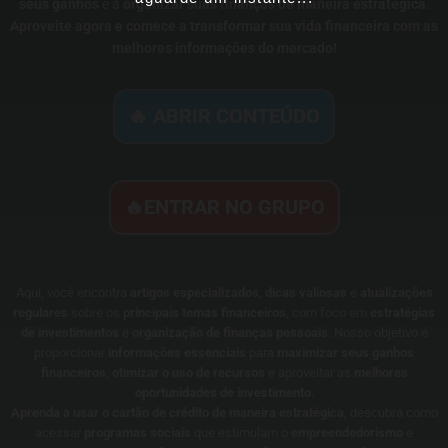
seus ganhos
e a
organizar suas finanças de maneira estratégica
.
Aproveite agora e comece a transformar sua vida financeira com as
melhores informações do mercado!
🔥 ABRIR CONTEÚDO
🔥ENTRAR NO GRUPO
Aqui, você encontra
artigos especializados
,
dicas valiosas
e
atualizações
regulares
sobre os
principais temas financeiros
, com foco em
estratégias
de investimentos
e
organização de finanças pessoais
. Nosso objetivo é
proporcionar
informações essenciais
para
maximizar seus ganhos
financeiros
,
otimizar o uso de recursos
e aproveitar as
melhores
oportunidades de investimento
.
Aprenda a usar o cartão de crédito de maneira estratégica
, descubra como
acessar
programas sociais
que estimulam o
empreendedorismo
e