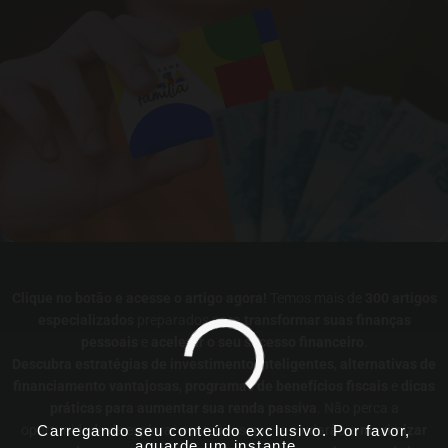
Clique no botão e acesse o artigo agora!
Temos mais de
300 artigos
especializados
preparados para
transformar suas finanças
pessoais
e
acelerar o seu sucesso financeiro
.
Descubra estratégias de investimento inteligentes
,
alternativas de
financiamento vantajosas
,
programas de benefícios fiscais
e
dicas
práticas para aumentar sua renda passiva
. Não perca a
Carregando seu conteúdo exclusivo. Por favor,
oportunidade de explorar conteúdos que te ajudarão a
maximizar
aguarde um instante...