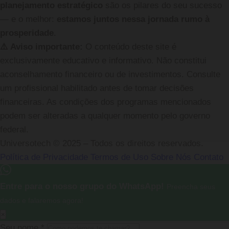
planejamento estratégico
são os pilares do seu sucesso
— e o melhor:
estamos juntos nessa jornada rumo à
prosperidade
.
⚠️ Aviso importante:
O conteúdo deste site é
exclusivamente educativo e informativo. Não constitui
aconselhamento financeiro ou de investimentos. Consulte
um profissional habilitado antes de tomar decisões
financeiras. As condições dos programas mencionados
podem ser alteradas a qualquer momento pelo governo
federal.
Universotech © 2025 – Todos os direitos reservados.
Política de Privacidade
Termos de Uso
Sobre Nós
Contato
Entre para o nosso grupo do WhatsApp!
Preencha seus
dados e falaremos agora!
×
Seu nome
*