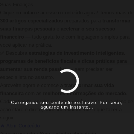
Suas Finanças
Clique no botão e acesse o conteúdo agora! Temos mais de
300 artigos especializados
preparados para
transformar
suas finanças pessoais
e
acelerar o seu sucesso
financeiro
— tudo gratuito e com linguagem simples para
você aplicar na prática.
✅
Descubra
estratégias de investimento inteligentes
,
programas de benefícios fiscais
e
dicas práticas para
aumentar sua renda passiva
— sem precisar ser
especialista no assunto.
Aproveite agora e comece a
transformar sua vida
financeira
com as
melhores informações do mercado
.
Cada artigo foi escrito para que você saia com um plano de
Carregando seu conteúdo exclusivo. Por favor,
aguarde um instante...
ação claro e direto, sabendo exatamente o que fazer a
seguir.
🔥 Abrir Conteúdo
Acesso gratuito · Sem cadastro obrigatório