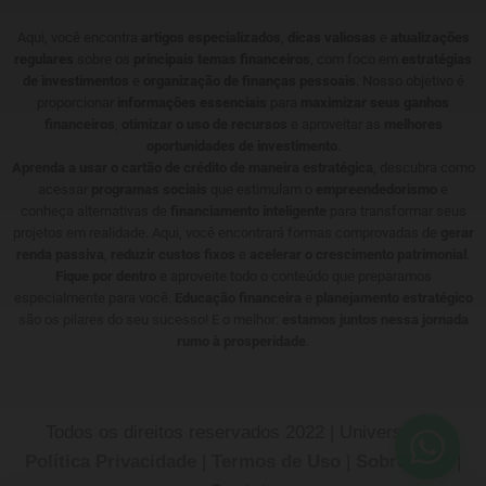
Aqui, você encontra
artigos especializados
,
dicas valiosas
e
atualizações
regulares
sobre os
principais temas financeiros
, com foco em
estratégias
de investimentos
e
organização de finanças pessoais
. Nosso objetivo é
proporcionar
informações essenciais
para
maximizar seus ganhos
financeiros
,
otimizar o uso de recursos
e aproveitar as
melhores
oportunidades de investimento
.
Aprenda a usar o cartão de crédito de maneira estratégica
, descubra como
acessar
programas sociais
que estimulam o
empreendedorismo
e
conheça alternativas de
financiamento inteligente
para transformar seus
projetos em realidade. Aqui, você encontrará formas comprovadas de
gerar
renda passiva
,
reduzir custos fixos
e
acelerar o crescimento patrimonial
.
Fique por dentro
e aproveite todo o conteúdo que preparamos
especialmente para você.
Educação financeira
e
planejamento estratégico
são os pilares do seu sucesso! E o melhor:
estamos juntos nessa jornada
rumo à prosperidade
.
Todos os direitos reservados 2022 | Universotech
Política Privacidade
|
Termos de Uso
|
Sobre Nós
|