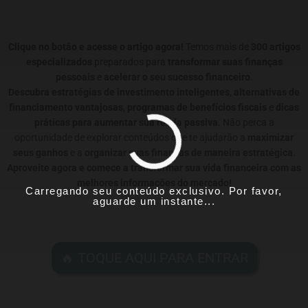
Clique no botão e acesse o artigo agora!
Temos mais de
300 artigos
especializados
preparados para
transformar suas finanças
pessoais
e
acelerar o seu sucesso financeiro
.
Descubra estratégias de investimento inteligentes
,
alternativas de
financiamento vantajosas
,
programas de benefícios fiscais
e
dicas
práticas para aumentar sua renda passiva
. Não perca a
oportunidade de explorar conteúdos que te ajudarão a
maximizar
seus ganhos
e a
organizar suas finanças de maneira estratégica
.
Aproveite agora e comece a transformar sua vida financeira com as
melhores informações do mercado!
Carregando seu conteúdo exclusivo. Por favor,
aguarde um instante...
🔥 TOQUE AQUI PARA ENTRAR