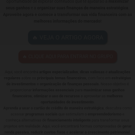
oportunidade de explorar conteúdos que te ajudarão a
maximizar
seus ganhos
e a
organizar suas finanças de maneira estratégica
.
Aproveite agora e comece a transformar sua vida financeira com as
melhores informações do mercado!
🔥 VEJA O ARTIGO AGORA
🔥 CLIQUE AQUI PARA ENTRAR NO GRUPO
Aqui, você encontra
artigos especializados
,
dicas valiosas
e
atualizações
regulares
sobre os
principais temas financeiros
, com foco em
estratégias
de investimentos
e
organização de finanças pessoais
. Nosso objetivo é
proporcionar
informações essenciais
para
maximizar seus ganhos
financeiros
,
otimizar o uso de recursos
e aproveitar as
melhores
oportunidades de investimento
.
Aprenda a usar o cartão de crédito de maneira estratégica
, descubra como
acessar
programas sociais
que estimulam o
empreendedorismo
e
conheça alternativas de
financiamento inteligente
para transformar seus
projetos em realidade. Aqui, você encontrará formas comprovadas de
gerar
renda passiva
,
reduzir custos fixos
e
acelerar o crescimento patrimonial
.