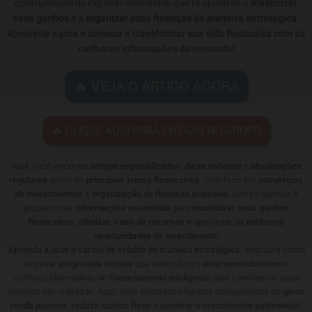
oportunidade de explorar conteúdos que te ajudarão a
maximizar
seus ganhos
e a
organizar suas finanças de maneira estratégica
.
Aproveite agora e comece a transformar sua vida financeira com as
melhores informações do mercado!
🔥 VEJA O ARTIGO AGORA
🔥 CLIQUE AQUI PARA ENTRAR NO GRUPO
Aqui, você encontra
artigos especializados
,
dicas valiosas
e
atualizações
regulares
sobre os
principais temas financeiros
, com foco em
estratégias
de investimentos
e
organização de finanças pessoais
. Nosso objetivo é
proporcionar
informações essenciais
para
maximizar seus ganhos
financeiros
,
otimizar o uso de recursos
e aproveitar as
melhores
oportunidades de investimento
.
Aprenda a usar o cartão de crédito de maneira estratégica
, descubra como
acessar
programas sociais
que estimulam o
empreendedorismo
e
conheça alternativas de
financiamento inteligente
para transformar seus
projetos em realidade. Aqui, você encontrará formas comprovadas de
gerar
renda passiva
,
reduzir custos fixos
e
acelerar o crescimento patrimonial
.