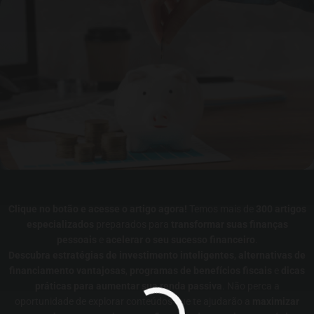
Clique no botão e acesse o artigo agora!
Temos mais de
300 artigos
especializados
preparados para
transformar suas finanças
pessoais
e
acelerar o seu sucesso financeiro
.
Descubra estratégias de investimento inteligentes
,
alternativas de
financiamento vantajosas
,
programas de benefícios fiscais
e
dicas
práticas para aumentar sua renda passiva
. Não perca a
oportunidade de explorar conteúdos que te ajudarão a
maximizar