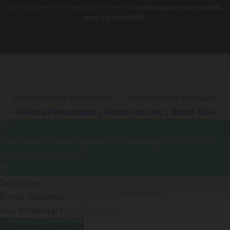
são os pilares do seu sucesso! E o melhor:
estamos juntos nessa jornada
rumo à prosperidade
.
Universotech
©Copyright 2022 – Todos os direitos reservados.
Política Privacidade
|
Termos de Uso
|
Sobre Nós
Entre para o nosso grupo do WhatsApp!
Preencha seus
dados e falaremos agora!
×
Seu nome
*
E-mail
(opcional)
Seu WhatsApp
*
Continuar no WhatsApp